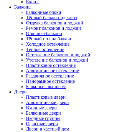
Exprof
Балконы
Балконные блоки
Тёплый балкон под ключ
Отделка балконов и лоджий
Ремонт балконов и лоджий
Обшивка балкона
Тёплый пол на балкон
Холодное остекление
Тёплое остекление
Остекление балконов и лоджий
Утепление балконов и лоджий
Пластиковое остекление
Алюминиевое остекление
Раздвижное остекление
Панорамное остекление
Балконы с выносом
Двери
Пластиковые двери
Алюминиевые двери
Входные двери
Балконные двери
Входные группы
Офисные двери
Двери в частный дом