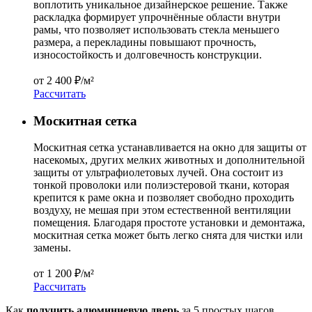
воплотить уникальное дизайнерское решение. Также
раскладка формирует упрочнённые области внутри
рамы, что позволяет использовать стекла меньшего
размера, а перекладины повышают прочность,
износостойкость и долговечность конструкции.
от
2 400 ₽/м²
Расcчитать
Москитная сетка
Москитная сетка устанавливается на окно для защиты от
насекомых, других мелких животных и дополнительной
защиты от ультрафиолетовых лучей. Она состоит из
тонкой проволоки или полиэстеровой ткани, которая
крепится к раме окна и позволяет свободно проходить
воздуху, не мешая при этом естественной вентиляции
помещения. Благодаря простоте установки и демонтажа,
москитная сетка может быть легко снята для чистки или
замены.
от
1 200 ₽/м²
Расcчитать
Как
получить алюминиевую дверь
за 5 простых шагов