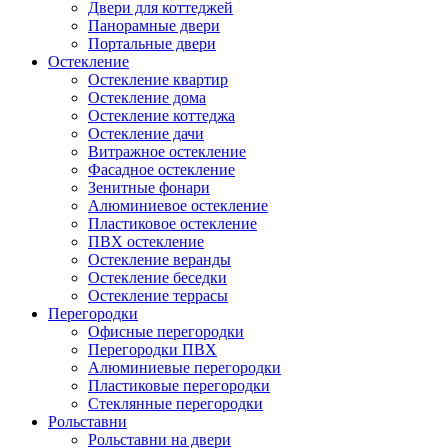
Двери для коттеджей
Панорамные двери
Портальные двери
Остекление
Остекление квартир
Остекление дома
Остекление коттеджа
Остекление дачи
Витражное остекление
Фасадное остекление
Зенитные фонари
Алюминиевое остекление
Пластиковое остекление
ПВХ остекление
Остекление веранды
Остекление беседки
Остекление террасы
Перегородки
Офисные перегородки
Перегородки ПВХ
Алюминиевые перегородки
Пластиковые перегородки
Стеклянные перегородки
Рольставни
Рольставни на двери