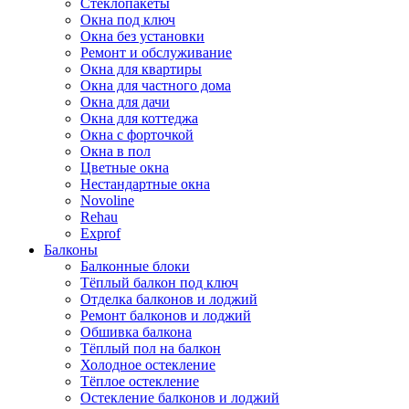
Стеклопакеты
Окна под ключ
Окна без установки
Ремонт и обслуживание
Окна для квартиры
Окна для частного дома
Окна для дачи
Окна для коттеджа
Окна с форточкой
Окна в пол
Цветные окна
Нестандартные окна
Novoline
Rehau
Exprof
Балконы
Балконные блоки
Тёплый балкон под ключ
Отделка балконов и лоджий
Ремонт балконов и лоджий
Обшивка балкона
Тёплый пол на балкон
Холодное остекление
Тёплое остекление
Остекление балконов и лоджий