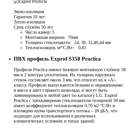
Звуко-изоляция
Гарантия 10 лет
Тепло-изоляция
Срок службы 50 лет
Число камер: 5
Монтажная ширина: 70мм
Толщина стеклопакета: 24, 30, 32,40,44 мм
Теплоизоляция, м²°С/Вт: 0,81
ПВХ профиль
Exprof S358 Practica
Профили Practica имеют базовую монтажную глубину 58
мм и 2 контура уплотнения. Их толщина наружных
стенок составляет около 3 мм, что относит их к «A»
классу. Профили выпускаются белыми и окрашенными
в массе в цвет горького шоколада, и могут быть
ламинированы в любой цвет по каталогу LG. Exprof
Practica с трёхкамерным стеклопакетом толщиной 58 мм
имеет коэффициент теплоизоляции 0,70 м2·°С/Вт и
изоляцию шума транспортного потока – 28 дБА, что
подходит для использования в различных
климатических условиях и типах зданий.